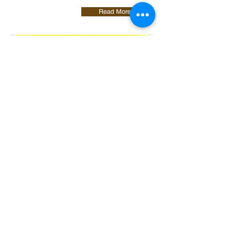
Read More
Pupuk Hayati dan Organik GLB : Pupuk
Ramah Lingkungan
InfoSAWIT edisi November 2014
Dengan keunggulan yang dimiliki pupuk GLB,
produktivitas tanaman pertanian atau
perkebunan bakal tinggi, selain tetap ramah
lingkungan.
Read More