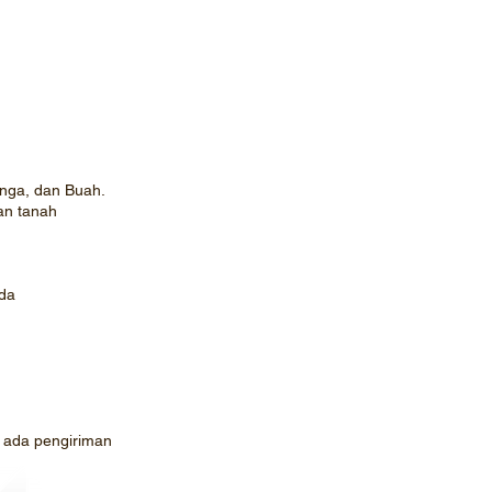
nga, dan Buah.
an tanah
ida
ak ada pengiriman