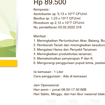
Rp 89.500
Komposisi :
Azotobacter sp. 5,13 x 10^7 CFU/ml
Bacillus sp. 1,23 x 10^7 CFU/ml
Rhizobium sp 2,12 x 10^7 CFU/ml
No. pendaftaran 03.02.2022.316
Manfaat :
1. Meningkatkan Pertumbuhan Akar, Batang, Bu
2. Pembenah Tanah dan meningkatkan kesubur
3. Mengatasi Hama dan Penyakit Tanaman
4. Meningkatkan produktivitas tanaman.
5. Memaksimalkan penyerapan P dan K.
6. Mengurangi penggunaan pupuk kimia, pestis
Isi kemasan : 1 Liter
Cara penggunaan : Ada di kemasan
Jam Operasional
Hari senin – jumat 08.00-17.00 WIB
Hari Sabtu, Minggu, dan hari libur nasional tid